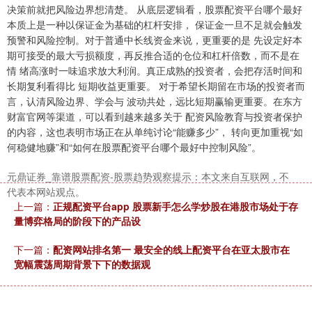
决策前就把风险边界想清楚。 从底层逻辑看，股票配资平台哪个最好
本质上是一种以保证金为基础的杠杆安排， 保证金一旦不足就会触发
预警和风险控制。对于普通中长线资金来说，更重要的是 先设定好本
期可接受的最大亏损额度，再反推合适的仓位和杠杆倍数，而不是在
情 绪高涨时一味追求放大利润。真正成熟的投资者，会把存活时间和
长期复利看得比 短期收益更重要。 对于希望长期留在市场的投资者而
言，认清风险边界、学会与 波动共处，远比短期赢输更重要。在东方
财富官网等渠道，可以看到越来越多关于 配资风险教育与投资者保护
的内容，这也表明市场正在从单纯讨论“能赚多少”， 转向更加重视“如
何稳健地赚”和“如何在股票配资平台哪个最好中控制风险”。
元鼎证券_靠谱股票配资-股票趋势观察提示：本文来自互联网，不
代表本网站观点。
上一篇：
正规配资平台app 股票新手怎么学炒股在港股市场处于存
量博弈格局的阶段下的产品设
下一篇：
配资网站排名第一 最安全的线上配资平台在亚太股市在
宽幅震荡周期背景下下的数据观