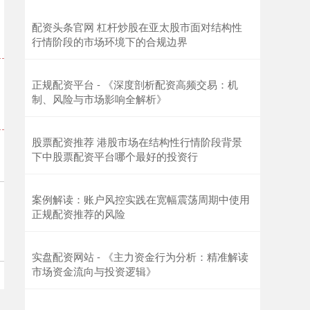
配资头条官网 杠杆炒股在亚太股市面对结构性
行情阶段的市场环境下的合规边界
创业板指
3563.12
+47.56
+1.35%
正规配资平台 - 《深度剖析配资高频交易：机
制、风险与市场影响全解析》
股票配资推荐 港股市场在结构性行情阶段背景
下中股票配资平台哪个最好的投资行
案例解读：账户风控实践在宽幅震荡周期中使用
基金指数
7242.10
+12.30
+0.17%
正规配资推荐的风险
实盘配资网站 - 《主力资金行为分析：精准解读
市场资金流向与投资逻辑》