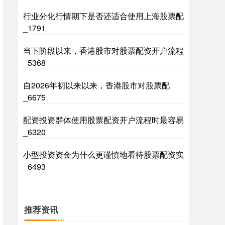
行业分化行情期下是否还适合使用上海股票配
_1791
当下阶段以来，香港股市对股票配资开户流程
沪深300
4694.44
+43.13
+0.93%
_5368
自2026年初以来以来，香港股市对股票配
_6675
配资投资群体使用股票配资开户流程时最容易
_6320
小型投资资金为什么更谨慎地看待股票配资实
北证50
1134.24
+11.37
+1.01%
_6493
推荐资讯