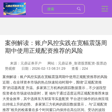
案例解读：账户风控实践在宽幅震荡周
期中使用正规配资推荐的风险
来源：元鼎证券开户
网站：元鼎证券_靠谱股票配资-股票趋
势观察
日期：2026-02-13 08:31:29
查看：224
案例解读：账户风控实践在宽幅震荡周期中使用正规配资推荐的风险
近期，在全球资本市场的热点快速轮动时期中，围绕“正规配资推
荐”的话题再度 升温。多家第三方机构的跟踪数据显示，不少波段型
投资者在市场波动加剧时，更 倾向于通过适度运用正规配资推荐来放
上证综指
3940.04
+39.68
+1.02%
大资金效率，其中选择东方财富等实盘配资 平台进行操作的比例呈现
出持续上升的趋势。 多家第三方机构的跟踪数据显示， 与“正规配资
推荐”相关的检索量在多个时间窗口内保持在高位区间。受访的波段