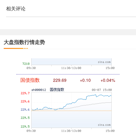
相关评论
基金指数
7242.10
+12.30
+0.17%
大盘指数行情走势
国债指数
229.69
+0.10
+0.04%