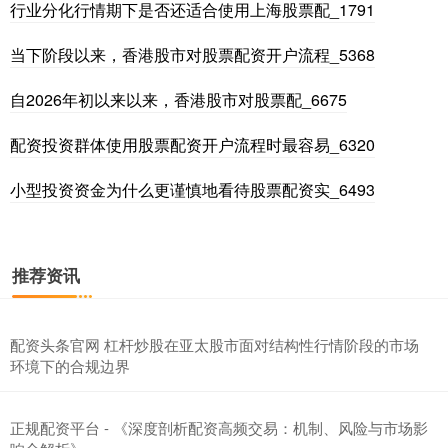
深证成指
14311.01
+200.89
+1.42%
行业分化行情期下是否还适合使用上海股票配_1791
当下阶段以来，香港股市对股票配资开户流程_5368
自2026年初以来以来，香港股市对股票配_6675
配资投资群体使用股票配资开户流程时最容易_6320
小型投资资金为什么更谨慎地看待股票配资实_6493
沪深300
4694.44
+43.13
+0.93%
推荐资讯
配资头条官网 杠杆炒股在亚太股市面对结构性行情阶段的市场
环境下的合规边界
北证50
1134.24
+11.37
+1.01%
正规配资平台 - 《深度剖析配资高频交易：机制、风险与市场影