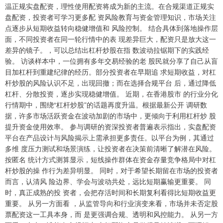
温正规实盘配资，理性使用配资将成为新的主流。在合规渠道正规实
盘配资，投资者可学习更多配 资风险教育与资金管理知识，市场关注
点逐步从短期收益转向稳健增值和 风险控制。 结合具体到落地操作层
面，不同投资者在同一轮行情中的表 现差异巨大，配资只是放大这一
差异的镜子。，可以总结出杠杆炒股在指 数波动拉锯期下的实践经
验。 访谈样本中，一位拥有多年交易经验的老 股民就分享了自己从盲
目加杠杆到重建纪律的经历。部分投资者在早期追 求短期收益，对杠
杆炒股的风险认识不足，出现回撤；而在选择合规平台 后，通过降低
杠杆、分散投资，逐步实现稳健增值。 近期，在香港股市 的行业分化
行情期中，围绕“杠杆炒股”的话题再度升温。根据最新公开 调研数
据，许多市场活跃资金在波动加剧的市场中，更倾向于利用杠杆炒 股
提升资金使用效率。 参与调研的资深投资者普遍表示指出，实盘配资
平台在产品设计与风险揭示上需承担更多责任。以平台为例，其通过
多维 度压力测试和场景演练，让投资者在决策前清晰了解潜在风险。
按匿名 统计方式测算显示，短线操作群体在资金存量竞争格局中对杠
杆炒股的操 作行为差异明显。 同时，对于希望长期留在市场的投资者
而言，认清风 险边界、学会与波动共处，远比短期赢输更重要。 同
时，真正成熟的投 资者，会把存活时间和长期复利看得比短期收益更
重要。 从另一方面看 ，从监管导向和行业演变来看，市场并未否定股
票配资这一工具本身，而 是更强调合规、透明和风控能力。 从另一方